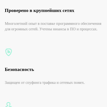
Управление контентом
Проверено в крупнейших сетях
Умная трансляция
Аналитика посетителей
Многолетний опыт в поставке программного обеспечения
Прайс-лист SaaS 2026
для огромных сетей. Учтены нюансы в ПО и процессах.
Прямая продажа рекламы
Programmatic-реклама
Аудио оформление
Корпоративное ТВ
Aренда LED-панелей
Безопасность
No-code редактор
шаблонов
Защищен от спуфинга трафика и сетевых помех.
Готовые решения
Решения для отраслей
Готовые шаблоны