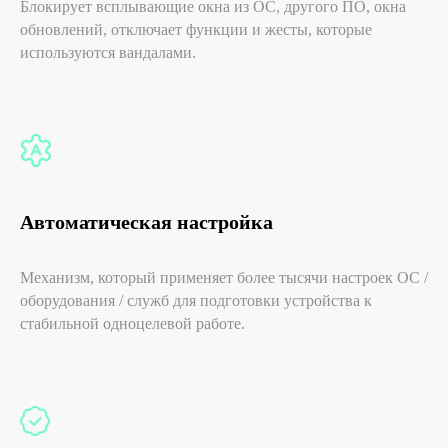
Блокирует всплывающие окна из ОС, другого ПО, окна
«Эддреалити»
обновлений, отключает функции и жесты, которые
Адрес: 197374, г. Санкт-
используются вандалами.
Петербург, вн.тер.г.
муниципальный округ № 65,
ул. Савушкина, д. 83, к. 3,
литера А, помещ. 2-Н (часть
131), офис 235
ИНН 7841481440
Автоматическая настройка
ООО «Эддреалити» обладает
исключительными правами на все
Механизм, который применяет более тысячи настроек ОС /
программы ЭВМ, упоминаемые на
сайте. Способы предоставления права
оборудования / служб для подготовки устройства к
использовать ПО, упомянутого на
стабильной одноцелевой работе.
сайте, указаны в Пользовательском
соглашении на использование
программного обеспечения
«Addreality».
Продукт