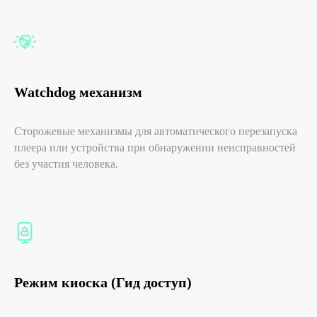
Watchdog механизм
Сторожевые механизмы для автоматического перезапуска
плеера или устройства при обнаружении неисправностей
без участия человека.
Нужна помощь?
Звоните
8 800 333 73 17
или
пишите
info@addreality.com
— изучим задачу и
подберем подходящее
Режим киоска (Гид доступ)
решение.
Общество с ограниченной
ответственностью