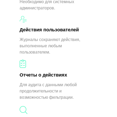
Необходимо для системных
администраторов.
Действия пользователей
Журналы сохраняют действия,
Не хватило основного
выполненные любым
функционала?
пользователем.
Воспользуйтесь расширениями Addreality,
которые помогут вам достичь большего в
мире
indoor
и
out-of-home
технологий.
Отчеты о действиях
Для аудита с данными любой
продолжительности и
возможностью фильтрации.