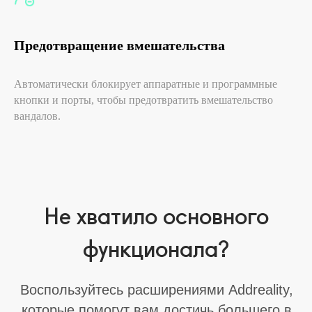
Наши проекты
Медиаплеер для цифровых
Предотвращение вмешательства
панелей
Автоматически блокирует аппаратные и программные
Ресурсы
кнопки и порты, чтобы предотвратить вмешательство
Блог
вандалов.
Продуктовые новости
Справочный центр
О компании
Команда
Связаться с нами
Партнерская программа
Для крупного бизнеса
Сведения о направлениях