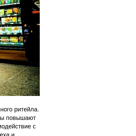
ного ритейла.
ны повышают
модействие с
еха и