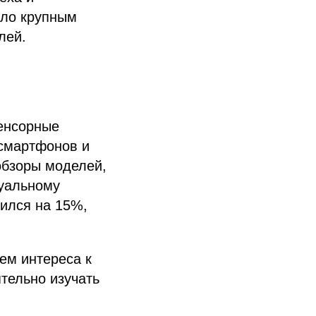
ло крупным
лей.
сенсорные
 смартфонов и
обзоры моделей,
туальному
чился на 15%,
ем интереса к
тельно изучать