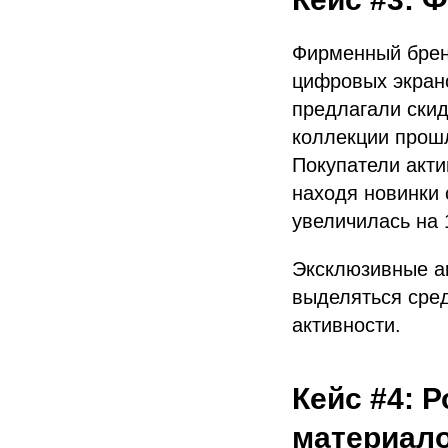
Фирменный брен
цифровых экран
предлагали ски
коллекции прошл
Покупатели акти
находя новинки 
увеличилась на
Эксклюзивные ак
выделяться сред
активности.
Кейс #4: 
материал