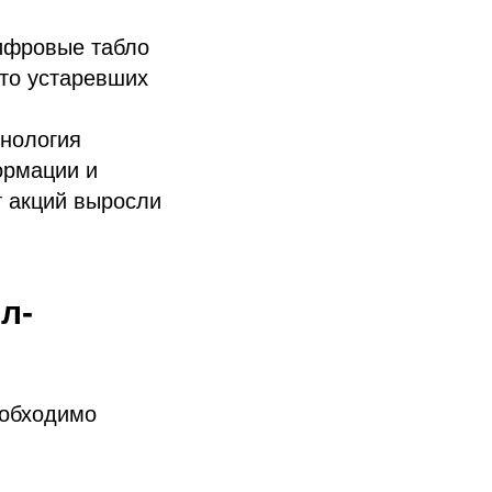
ифровые табло
то устаревших
хнология
ормации и
т акций выросли
л-
еобходимо