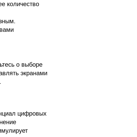
ее количество
зным.
твами
ьтесь о выборе
равлять экранами
.
енциал цифровых
енение
имулирует