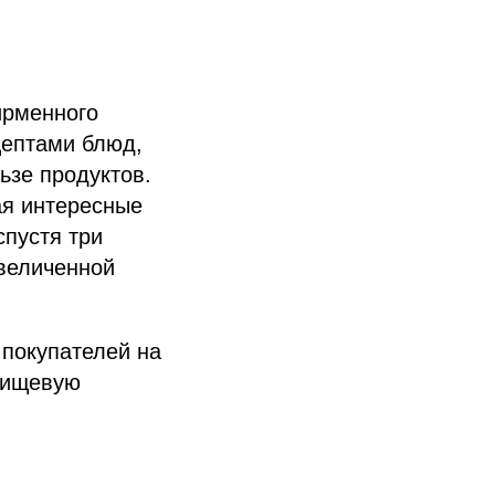
ирменного
цептами блюд,
ьзе продуктов.
ая интересные
спустя три
увеличенной
 покупателей на
пищевую