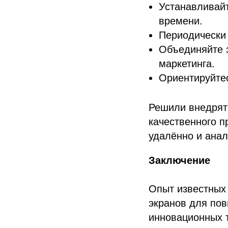
Устанавливайт
времени.
Периодически 
Объединяйте 
маркетинга.
Ориентируйтес
Решили внедря
качественного п
удалённо и ана
Заключение
Опыт известных
экранов для по
инновационных т