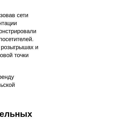
зовав сети
нтации
монстрировали
посетителей.
в розыгрышах и
овой точки
ренду
льской
тельных