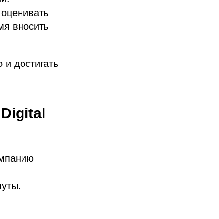
 оценивать
мя вносить
 и достигать
igital
ампанию
нуты.