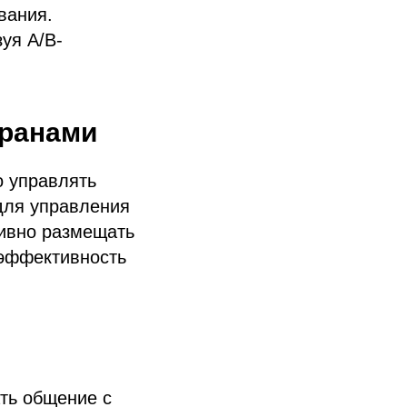
вания.
уя A/B-
кранами
о управлять
для управления
ивно размещать
 эффективность
ть общение с