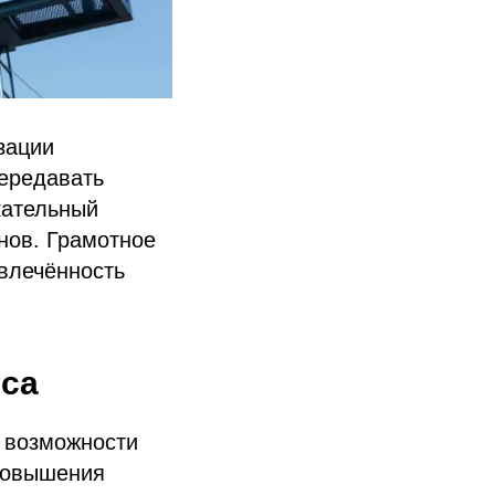
зации
ередавать
кательный
нов. Грамотное
овлечённость
еса
 возможности
 повышения