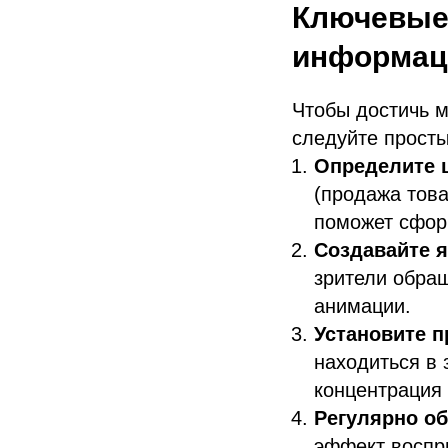
Ключевые 
информац
Чтобы достичь м
следуйте прост
Определите 
(продажа това
поможет сфор
Создавайте я
зрители обра
анимации.
Установите 
находиться в 
концентрация 
Регулярно об
эффект воспр