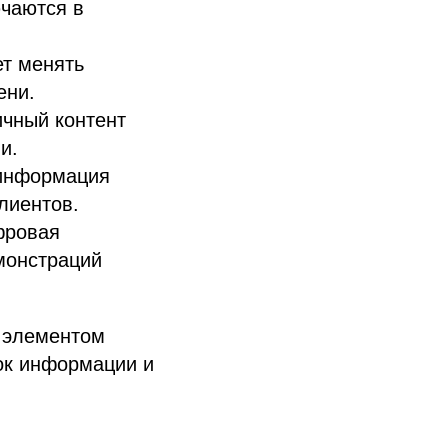
ючаются в
т менять
ени.
чный контент
и.
информация
лиентов.
фровая
монстраций
м элементом
ок информации и