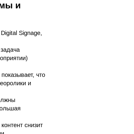
мы и
igital Signage,
 задача
роприятии)
 показывает, что
еоролики и
олжны
большая
контент снизит
и.