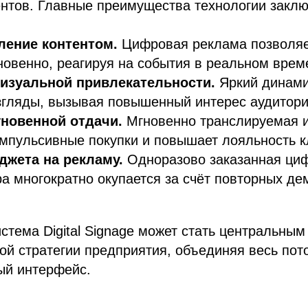
ентов. Главные преимущества технологии закл
ление контентом.
Цифровая реклама позволяе
овенно, реагируя на события в реальном врем
изуальной привлекательности.
Яркий динами
згляды, вызывая повышенный интерес аудитори
гновенной отдачи.
Мгновенно транслируемая 
мпульсивные покупки и повышает лояльность к
жета на рекламу.
Одноразово заказанная ци
а многократно окупается за счёт повторных де
стема Digital Signage может стать центральны
й стратегии предприятия, объединяя весь пот
ый интерфейс.