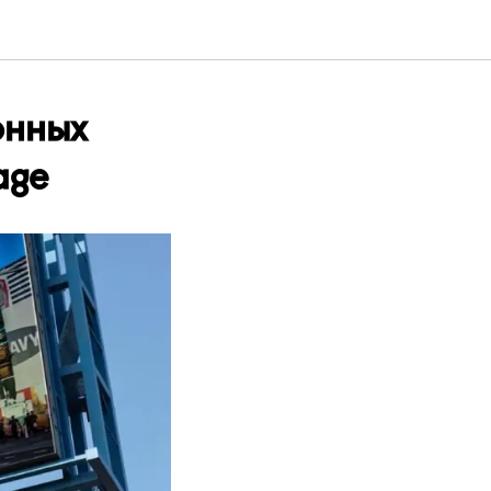
онных
age