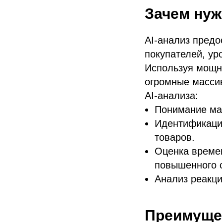
Зачем нуж
AI-анализ предо
покупателей, у
Используя мощн
огромные масси
AI-анализа:
Понимание ма
Идентификаци
товаров.
Оценка време
повышенного 
Анализ реакци
Преимущес