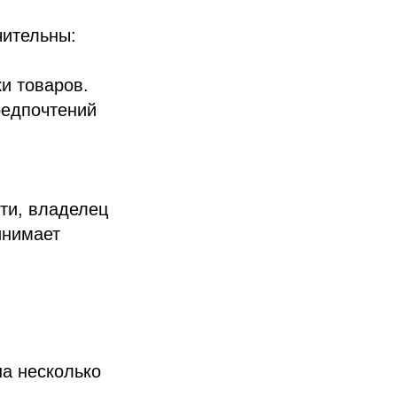
чительны:
и товаров.
редпочтений
ти, владелец
инимает
на несколько