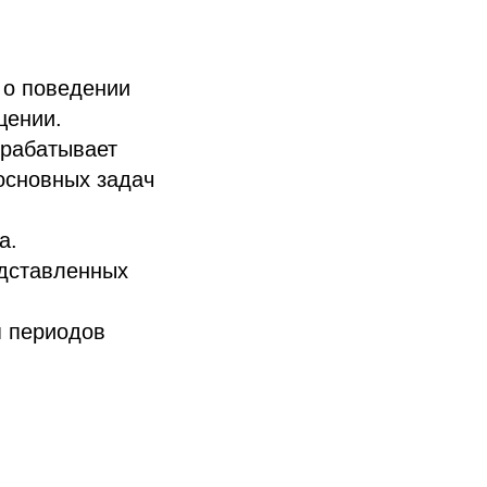
 о поведении
щении.
брабатывает
основных задач
а.
едставленных
я периодов