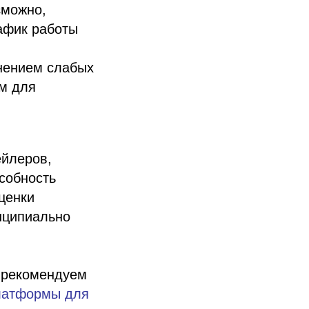
зможно,
рафик работы
анением слабых
м для
ейлеров,
собность
ценки
нципиально
, рекомендуем
латформы для