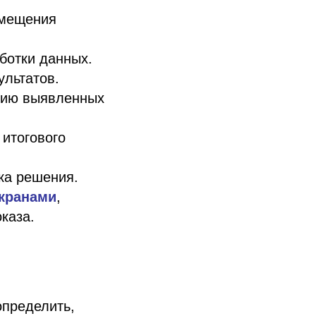
емещения
ботки данных.
ультатов.
нию выявленных
 итогового
ка решения.
экранами
,
каза.
определить,