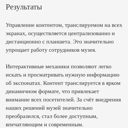
Результаты
Отправить
Управление контентом, транслируемом на всех
Нажимая кнопку вы соглашаетесь с
условиями
Политики
экранах, осуществляется централизованно и
конфиденциальности
.
дистанционно с планшета. Это значительно
упрощает работу сотрудников музея.
Интерактивные механики позволяют легко
искать и просматривать нужную информацию
об экспонатах. Контент транслируется в ярком
динамичном формате, что привлекает
внимание всех посетителей. За счёт внедрения
наших решений музей значительно
преобразился, стал более доступным,
Нужна помощь?
впечатляющим и современным.
Звоните
8 800 333 73 17
или