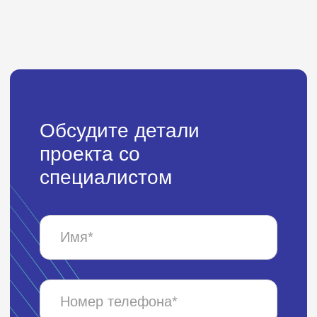
пишите
info@addreality.com
— изучим задачу и
подберем подходящее
решение.
Общество с ограниченной
ответственностью
«Эддреалити»
Адрес: 197374, г. Санкт-
Петербург, вн.тер.г.
муниципальный округ № 65,
ул. Савушкина, д. 83, к. 3,
литера А, помещ. 2-Н (часть
131), офис 235
ИНН 7841481440
ООО «Эддреалити» обладает
исключительными правами на все
программы ЭВМ, упоминаемые на
сайте. Способы предоставления права
использовать ПО, упомянутого на