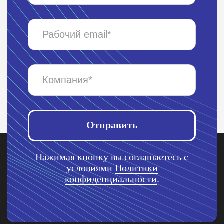
сайте, указаны в Пользовательском
соглашении на использование
программного обеспечения
«Addreality».
Продукт
Управление контентом
Умная трансляция
Аналитика посетителей
Прайс-лист SaaS 2026
Прямая продажа рекламы
Programmatic-реклама
Аудио оформление
Корпоративное ТВ
Aренда LED-панелей
No-code редактор