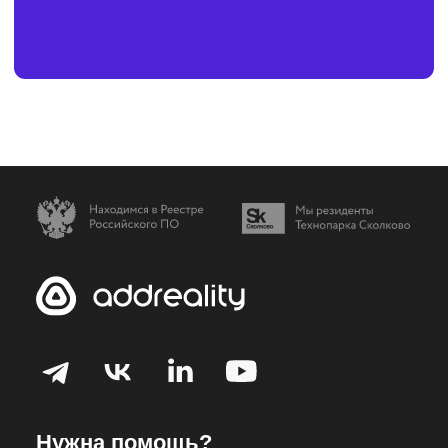
шаблонов
Готовые решения
Решения для отраслей
Готовые шаблоны
Наши проекты
Медиаплеер для цифровых
панелей
Ресурсы
Блог
Продуктовые новости
Справочный центр
О компании
Команда