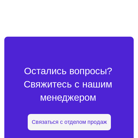
Звоните
8 800 333 73 17
или
пишите
order@addreality.com
— изучим задачу и
подберем подходящее
решение.
Продукт
Управление контентом
Умная трансляция
Аналитика посетителей
Прямая продажа рекламы
Programmatic-реклама
Аудио оформление
Корпоративное ТВ
Aренда LED-панелей
No-code редактор