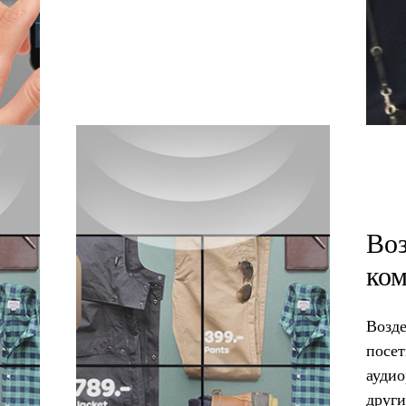
Воз
ко
Возде
посет
аудио
друг