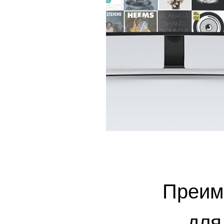
Преим
для