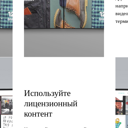
напри
виде
терм
Используйте
лицензионный
контент