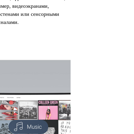
мер, видеоэкранами,
остенами или сенсорными
иналами.