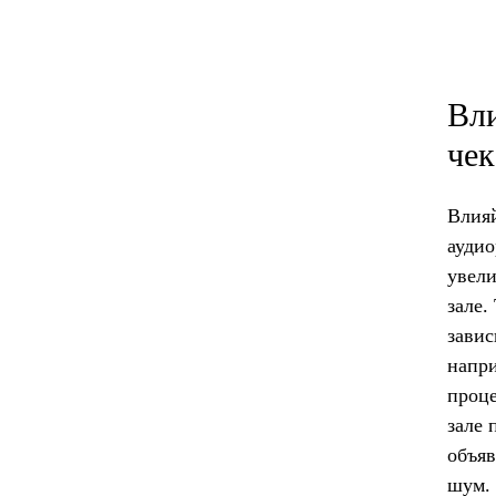
Вли
чек
Влияй
аудио
увели
зале.
завис
напри
проце
зале 
объяв
шум.