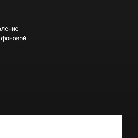
вление
 фоновой