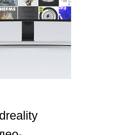
eality
део-